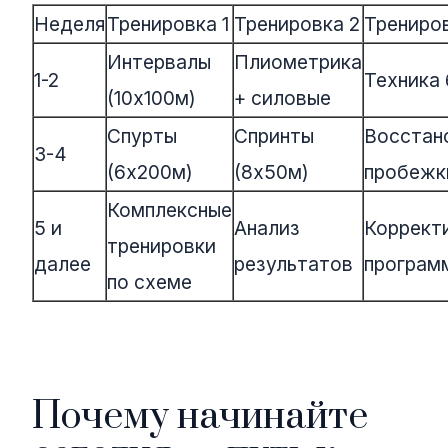
Неделя
Тренировка 1
Тренировка 2
Трениро
Интервалы
Плиометрика
1-2
Техника 
(10х100м)
+ силовые
Спурты
Спринты
Восстан
3-4
(6х200м)
(8х50м)
пробежк
Комплексные
5 и
Анализ
Коррект
тренировки
далее
результатов
програм
по схеме
Почему начинайте