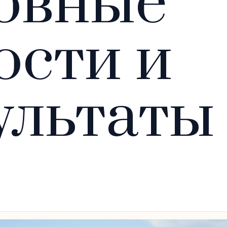
овные
ости и
ультаты