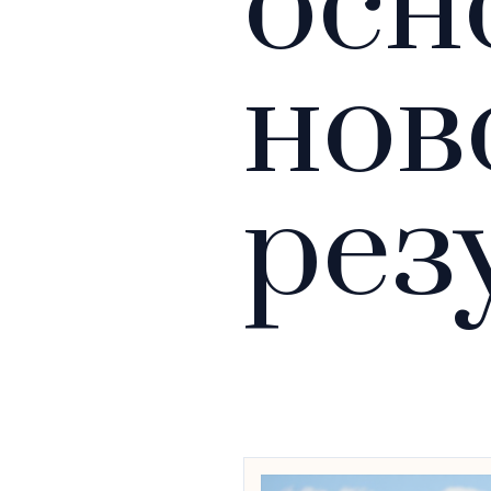
осн
нов
рез