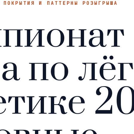
/
ПОКРЫТИЯ И ПАТТЕРНЫ РОЗЫГРЫША
пионат
а по лё
етике 2