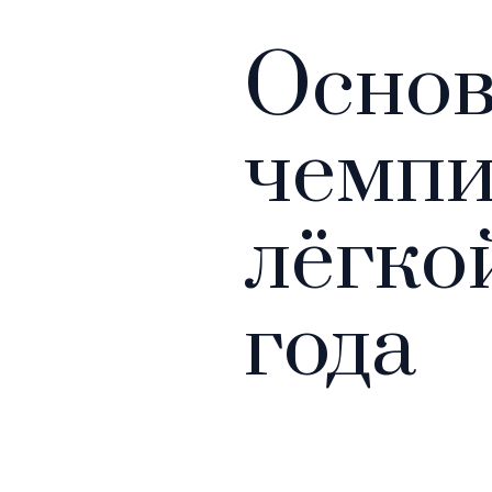
Основ
чемпи
лёгко
года