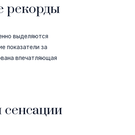
е рекорды
бенно выделяются
ие показатели за
рована впечатляющая
 сенсации