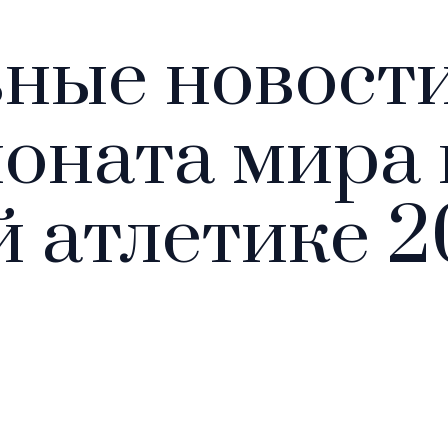
ные новост
оната мира 
й атлетике 