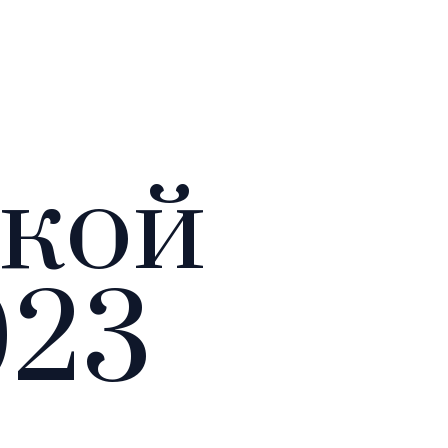
гкой
023